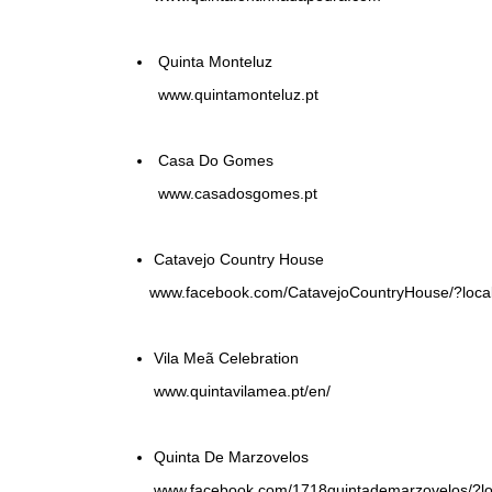
Quinta Monteluz
www.quintamonteluz.pt
Casa Do Gomes
www.casadosgomes.pt
Catavejo Country House
www.facebook.com/CatavejoCountryHouse/?loca
Vila Meã Celebration
www.quintavilamea.pt/en/
Quinta De Marzovelos
www.facebook.com/1718quintademarzovelos/?l