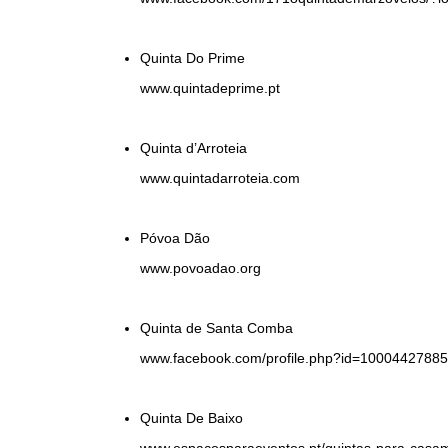
Quinta Do Prime
www.quintadeprime.pt
Quinta d’Arroteia
www.quintadarroteia.com
Póvoa Dão
www.povoadao.org
Quinta de Santa Comba
www.facebook.com/profile.php?id=1000442788
Quinta De Baixo
www.espacosparaeventos.pt/quintas-para-casam