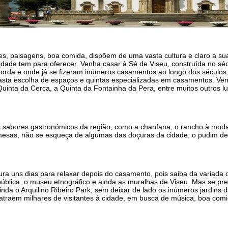
mes, paisagens, boa comida, dispõem de uma vasta cultura e claro a s
ade tem para oferecer. Venha casar à Sé de Viseu, construída no sécul
sborda e onde já se fizeram inúmeros casamentos ao longo dos séculos
asta escolha de espaços e quintas especializadas em casamentos. Ven
a Quinta da Cerca, a Quinta da Fontainha da Pera, entre muitos outros 
 sabores gastronómicos da região, como a chanfana, o rancho à moda
as, não se esqueça de algumas das doçuras da cidade, o pudim de req
ra uns dias para relaxar depois do casamento, pois saiba da variada of
blica, o museu etnográfico e ainda as muralhas de Viseu. Mas se pre
nda o Arquilino Ribeiro Park, sem deixar de lado os inúmeros jardins 
traem milhares de visitantes à cidade, em busca de música, boa comid