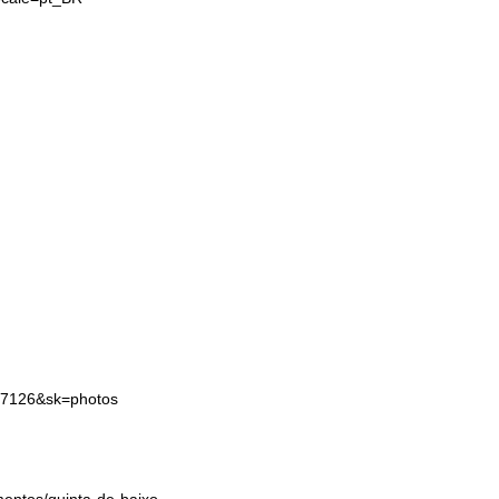
57126&sk=photos
entos/quinta-de-baixo