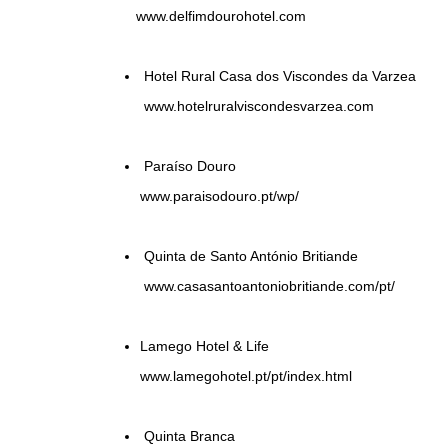
www.delfimdourohotel.com
Hotel Rural Casa dos Viscondes da Varzea
www.hotelruralviscondesvarzea.com
Paraíso Douro
www.paraisodouro.pt/wp/
Quinta de Santo António Britiande
www.casasantoantoniobritiande.com/pt/
Lamego Hotel & Life
www.lamegohotel.pt/pt/index.html
Quinta Branca