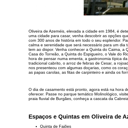
Oliveira de Azeméis, elevada a cidade em 1984, é dete
uma cidade para casar, venha descobrir as opções que e
com 300 anos de história em todo o seu esplendor. Par
calma e serenidade que será necessário para um dia t
tem ao dispor. Venha conhecer a Quinta do Caima, a Qu
Casa do Torreão, a Quinta do Espigueiro, o Vale do Ri
hora de pensar numa ementa, a gastronomia típica da 
tradicional cabrito, o arroz de febras de Cesar, a ro
nos presenteou com algumas doçarias, como os coraçõ
as papas carolas, as fitas de carpinteiro e ainda os fo
O dia de casamento está pronto, agora está na hora d
oferecer. Passe no parque temático Molinológico, vis
praia fluvial de Burgães, conheça a cascata da Cabreia
Espaços e Quintas em Oliveira de A
Quinta de Fajões