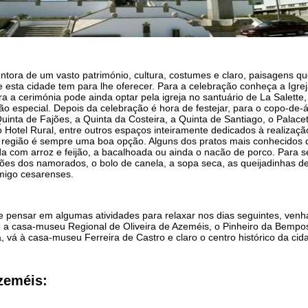
ntora de um vasto património, cultura, costumes e claro, paisagens qu
sta cidade tem para lhe oferecer. Para a celebração conheça a Igreja 
a a cerimónia pode ainda optar pela igreja no santuário de La Salette
ão especial. Depois da celebração é hora de festejar, para o copo-de-
inta de Fajões, a Quinta da Costeira, a Quinta de Santiago, o Palacet
o Hotel Rural, entre outros espaços inteiramente dedicados à realizaç
região é sempre uma boa opção. Alguns dos pratos mais conhecidos da
joada com arroz e feijão, a bacalhoada ou ainda o nacão de porco. Par
es dos namorados, o bolo de canela, a sopa seca, as queijadinhas d
rmigo cesarenses.
e pensar em algumas atividades para relaxar nos dias seguintes, venha
ite a casa-museu Regional de Oliveira de Azeméis, o Pinheiro da Bemp
, vá à casa-museu Ferreira de Castro e claro o centro histórico da ci
zeméis: