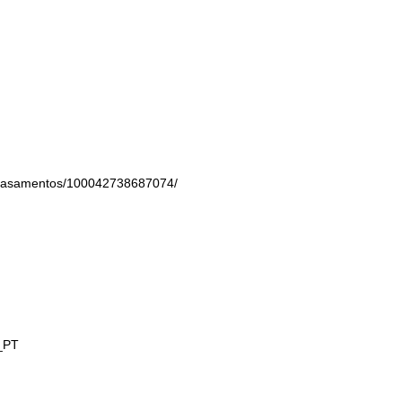
aCasamentos/100042738687074/
t_PT