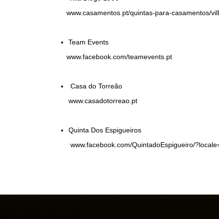
www.casamentos.pt/quintas-para-casamentos/vil
Team Events
www.facebook.com/teamevents.pt
Casa do Torreão
www.casadotorreao.pt
Quinta Dos Espigueiros
www.facebook.com/QuintadoEspigueiro/?locale