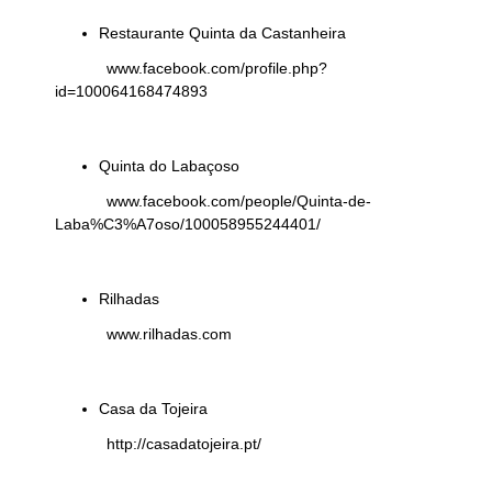
Restaurante Quinta da Castanheira
www.facebook.com/profile.php?
id=100064168474893
Quinta do Labaçoso
www.facebook.com/people/Quinta-de-
Laba%C3%A7oso/100058955244401/
Rilhadas
www.rilhadas.com
Casa da Tojeira
http://casadatojeira.pt/